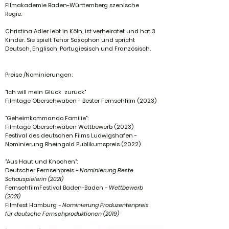
Filmakademie Baden-Württemberg szenische
Regie.
Christina Adler lebt in Köln, ist verheiratet und hat 3
Kinder. Sie spielt Tenor Saxophon und spricht
Deutsch, Englisch, Portugiesisch und Französisch.
Preise /Nominierungen:
"Ich will mein Glück zurück"
Filmtage Oberschwaben - Bester Fernsehfilm (2023)
"Geheimkommando Familie":
Filmtage Oberschwaben Wettbewerb (2023)
Festival des deutschen Films Ludwigshafen -
Nominierung Rheingold Publikumspreis (2022)
"Aus Haut und Knochen":
Deutscher Fernsehpreis
- Nominierung Beste
Schauspielerin (2021)
FernsehfilmFestival Baden-Baden
- Wettbewerb
(2021)
Filmfest Hamburg
- Nominierung Produzentenpreis
für deutsche Fernsehproduktionen (2019)