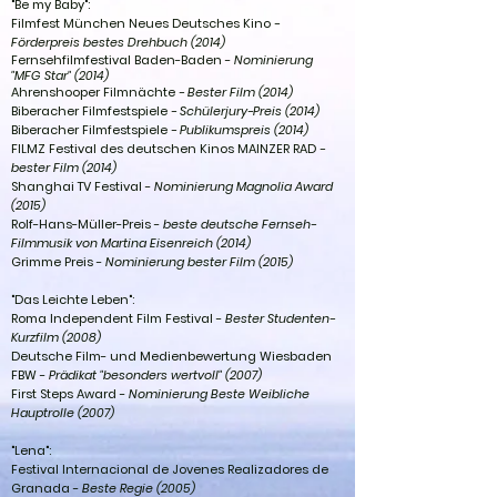
"Be my Baby":
Filmfest München Neues Deutsches Kino
-
Förderpreis bestes Drehbuch (2014)
Fernsehfilmfestival Baden-Baden -
Nominierung
"MFG Star" (2014)
Ahrenshooper Filmnächte
- Bester Film (2014)
Biberacher Filmfestspiele
- Schülerjury-Preis (2014)
Biberacher Filmfestspiele
- Publikumspreis (2014)
FILMZ Festival des deutschen Kinos MAINZER RAD
-
bester Film (2014)
Shanghai TV Festival -
Nominierung Magnolia Award
(2015)
Rolf-Hans-Müller-Preis -
beste deutsche Fernseh-
Filmmusik von Martina Eisenreich (2014)
Grimme Preis -
Nominierung bester Film (2015)
"Das Leichte Leben":
Roma Independent Film Festival -
Bester Studenten-
Kurzfilm (2008)
Deutsche Film- und Medienbewertung Wiesbaden
FBW -
Prädikat "besonders wertvoll" (2007)
First Steps Award -
Nominierung Beste Weibliche
Hauptrolle (2007)
"Lena":
Festival Internacional de Jovenes Realizadores de
Granada -
Beste Regie (2005)