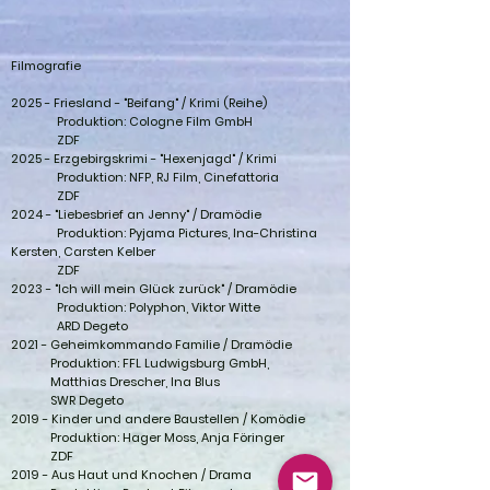
Filmografie
2025 - Friesland - "Beifang" / Krimi (Reihe)
Produktion: Cologne Film GmbH
ZDF
2025 - Erzgebirgskrimi - "Hexenjagd" / Krimi
Produktion: NFP, RJ Film, Cinefattoria
ZDF
2024 - "Liebesbrief an Jenny" / Dramödie
Produktion: Pyjama Pictures, Ina-Christina
Kersten, Carsten Kelber
ZDF
2023 - "Ich will mein Glück zurück" / Dramödie
Produktion: Polyphon, Viktor Witte
ARD Degeto
2021 - Geheimkommando Familie / Dramödie
Produktion: FFL Ludwigsburg GmbH,
Matthias Drescher, Ina Blus
SWR Degeto
2019 - Kinder und andere Baustellen / Komödie
Produktion: Hager Moss, Anja Föringer
ZDF
2019 - Aus Haut und Knochen / Drama