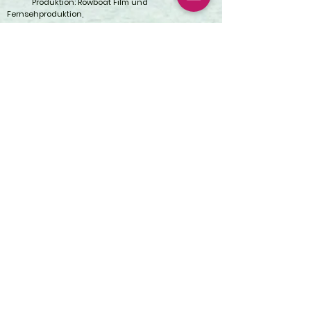
Produktion: Rowboat Film und
Fernsehproduktion,
Kim Fatheuer, Sam Davis
Sat.1
2018 - Lotta und der schöne Schein /
Komödie
(Reihe)
Produktion: H&V Entertainment, Lynn Schmitz
ZDF
2016 - DIE HOCHZEITSVERPLANER / Komödie
Produktion: Die Film GmbH, Uli Aselmann
Sat. 1
2015 - WEIL ICH DICH LIEBE / Liebesfilm
Produktion: Rowboat Film und
Fernsehproduktion
Kim Fatheuer, Sam Davis
Sat. 1
2014 - BE MY BABY / Dramödie
Produktion: Zum goldenen Lamm Film,
ZDF "Das kleine Fernsehspiel"
2009 - BESSER ALS NIX / Werbung
Bavaria Film und Fernsehproduktion GmbH
2007 - DAS LEICHTE LEBEN / KURZFILM / Drama
Filmakademie Baden-Württemberg
2005 - LENA / KURZFILM / Drama
Filmakademie Baden-Württemberg
2003 - VOLLMILCH / KURZFILM / Drama