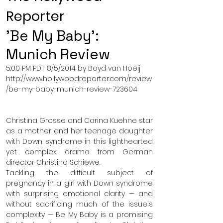
Reporter
'Be My Baby':
Munich Review
5:00 PM PDT 8/5/2014 by Boyd van Hoeij
http://www.hollywoodreporter.com/review
/be-my-baby-munich-review-723604
Christina Grosse and Carina Kuehne star
as a mother and her teenage daughter
with Down syndrome in this lighthearted
yet complex drama from German
director Christina Schiewe.
Tackling the difficult subject of
pregnancy in a girl with Down syndrome
with surprising emotional clarity — and
without sacrificing much of the issue's
complexity — Be My Baby is a promising