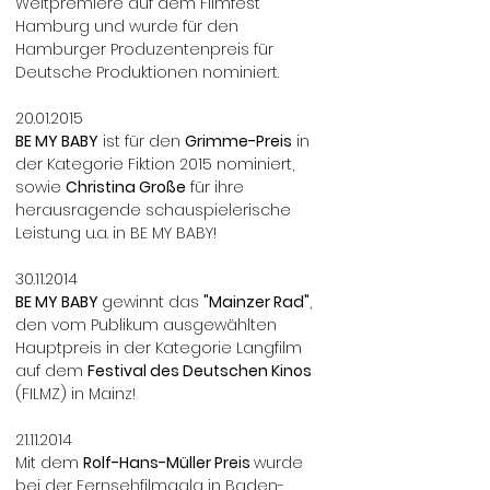
Weltpremiere auf dem Filmfest
Hamburg und wurde für den
Hamburger Produzentenpreis für
Deutsche Produktionen nominiert.
20.01.2015
BE MY BABY
ist für den
Grimme-Preis
in
der Kategorie Fiktion 2015 nominiert,
sowie
Christina Große
für ihre
herausragende schauspielerische
Leistung u.a. in BE MY BABY!
30.11.2014
BE MY BABY
gewinnt das
"Mainzer Rad"
,
den vom Publikum ausgewählten
Hauptpreis in der Kategorie Langfilm
auf dem
Festival des Deutschen Kinos
(FILMZ) in Mainz!
21.11.2014
Mit dem
Rolf-Hans-Müller Preis
wurde
bei der Fernsehfilmgala in Baden-