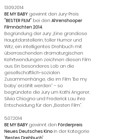
13.09.2014
BE MY BABY
gewinnt den Jury-Preis
"BESTER FILM"
bei den
Ahrenshooper
Filmnächten 2014
.
Begründung der Jury: „Eine grandiose
Hauptdarstellerin, toller Humor und
Witz, ein intelligentes Drehbuch mit
überraschenden dramaturgischen
Kehrtwendungen zeichnen diesen Film
aus. Ein besonderes Lob an die
gesellschaftlich-sozialen
Zusammenhänge, die im Film ’Be my
baby’ erzählt werden“ – so
begründete die Jury um Kathi Angerer,
Silvia Chiogna und Frederick Lau ihre
Entscheidung für den „Besten Film“.
5.07.2014
BE MY BABY
gewinnt den
Förderpreis
Neues Deutsches Kino
in der Kategorie
"
Bestes Drehbuch
"
.