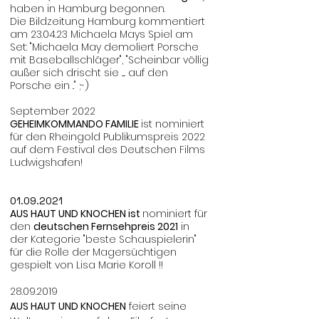
haben in Hamburg begonnen.
Die Bildzeitung Hamburg kommentiert
am 23.04.23 Michaela Mays Spiel am
Set: "Michaela May demoliert Porsche
mit Baseballschläger", "Scheinbar völlig
außer sich drischt sie ..... auf den
Porsche ein .." ;-)
September 2022
GEHEIMKOMMANDO FAMILIE
ist nominiert
für den Rheingold Publikumspreis 2022
auf dem Festival des Deutschen Films
Ludwigshafen!
01.09
.2021
AUS HAUT UND KNOCHEN ist
nominiert für
den
deutschen Fernsehpreis 2021
in
der Kategorie "beste Schauspielerin"
für die Rolle der Magersüchtigen
gespielt von Lisa Marie Koroll !!
28.09.2019
AUS HAUT UND KNOCHEN
feiert seine