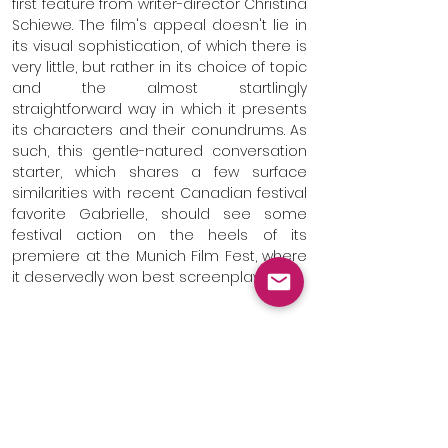
first feature from writer-director Christina
Schiewe. The film's appeal doesn't lie in
its visual sophistication, of which there is
very little, but rather in its choice of topic
and the almost startlingly
straightforward way in which it presents
its characters and their conundrums. As
such, this gentle-natured conversation
starter, which shares a few surface
similarities with recent Canadian festival
favorite Gabrielle, should see some
festival action on the heels of its
premiere at the Munich Film Fest, where
it deservedly won best screenplay.
The free-spirited, 18-year-old Nicole
Moser (non-professional Carina Kuehne)
has Down syndrome and works in a
workshop that employs handicapped
people in a sheltered environment. Her
mother, Monique (Christina Grosse), has