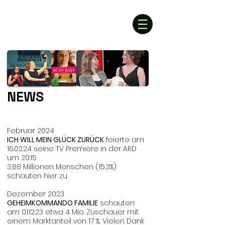
CHRISTINA ADLER
director & writer
NEWS
Februar 2024
ICH WILL MEIN GLÜCK ZURÜCK
feierte am
16.02.24 seine TV Premiere in der ARD
um 20:15
3,88 Millionen Menschen (15,3%)
schauten hier zu.
Dezember 2023
GEHEIMKOMMANDO FAMILIE
schauten
am 01.12.23 etwa 4 Mio. Zuschauer mit
einem Marktanteil von 17 %.. Vielen Dank