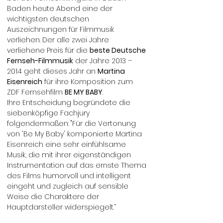
Baden heute Abend eine der
wichtigsten deutschen
Auszeichnungen für Filmmusik
verliehen. Der alle zwei Jahre
verliehene Preis für die
beste Deutsche
Fernseh-Filmmusik
der Jahre 2013 –
2014 geht dieses Jahr an
Martina
Eisenreich
für ihre Komposition zum
ZDF Fernsehfilm
BE MY BABY
.
Ihre Entscheidung begründete die
siebenköpfige Fachjury
folgendermaßen: "Für die Vertonung
von 'Be My Baby' komponierte Martina
Eisenreich eine sehr einfühlsame
Musik, die mit ihrer eigenständigen
Instrumentation auf das ernste Thema
des Films humorvoll und intelligent
eingeht und zugleich auf sensible
Weise die Charaktere der
Hauptdarsteller widerspiegelt.“