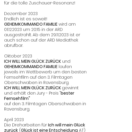
für die tolle Zuschauer-Resonanz!
Dezember 2023
Endlich ist es soweit!
GEHEIMKOMMANDO FAMILIE
wird am
01.12.2023
um 20:15 in der ARD
ausgestrahlt. Ab dem
29.11.2023
ist er
auch schon auf der ARD Mediathek
abrufbar.
Oktober 2023
ICH WILL MEIN GLÜCK ZURÜCK
und
GEHEIMKOMMANDO FAMILIE
laufen
jeweils im Wettbewerb um den besten
Fernsehfilm auf den 3. Filmtagen
Oberschwaben in Ravensburg.
ICH WILL MEIN GLÜCK ZURÜCK
gewinnt
und erhält den Jury - Preis "
bester
Fernsehfilm"
auf den 3. Filmtagen Oberschwaben in
Ravensburg.
April 2023
Die Dreharbeiten für
Ich will mein Glück
zurück
(
Glück ist eine Entscheidung
AT)